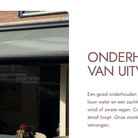
ONDER
VAN
UI
Een goed onderhouden ui
lauw water en een zachte
wind of zware regen. Co
stroef loopt. Onze mont
vervangen.