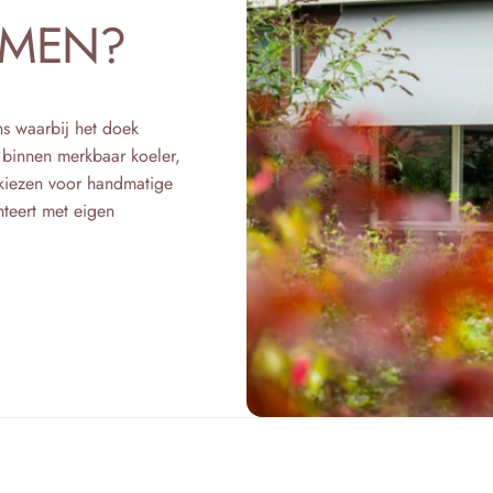
Ÿ
RMEN?
s waarbij het doek
t binnen merkbaar koeler,
 kiezen voor handmatige
nteert met eigen