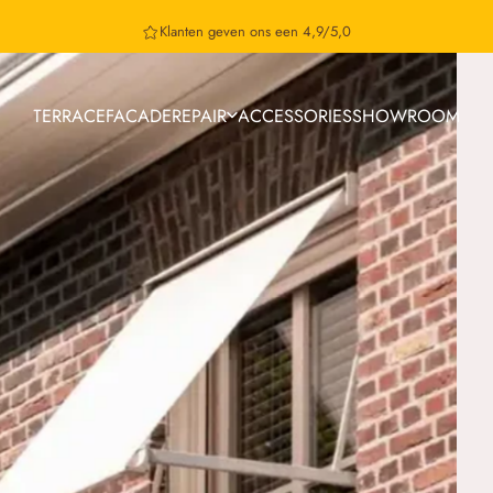
Non-binding quote within 24 hours
TERRACE
FACADE
REPAIR
ACCESSORIES
SHOWROOM
TERRACE
FACADE
REPAIR
ACCESSORIES
SHOWROOM