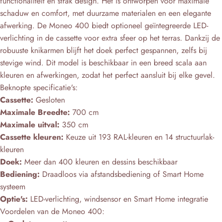
functionaliteit en strak design. Het is ontworpen voor maximale
schaduw en comfort, met duurzame materialen en een elegante
afwerking. De Moneo 400 biedt optioneel geïntegreerde LED-
verlichting in de cassette voor extra sfeer op het terras. Dankzij de
robuuste knikarmen blijft het doek perfect gespannen, zelfs bij
stevige wind. Dit model is beschikbaar in een breed scala aan
kleuren en afwerkingen, zodat het perfect aansluit bij elke gevel.
Beknopte specificatie's:
Cassette:
Gesloten
Maximale Breedte:
700 cm
Maximale uitval:
350 cm
Cassette kleuren:
Keuze uit 193 RAL-kleuren en 14 structuurlak-
kleuren
Doek:
Meer dan 400 kleuren en dessins beschikbaar
Bediening:
Draadloos via afstandsbediening of Smart Home
systeem
Optie's:
LED-verlichting, windsensor en Smart Home integratie
Voordelen van de Moneo 400: