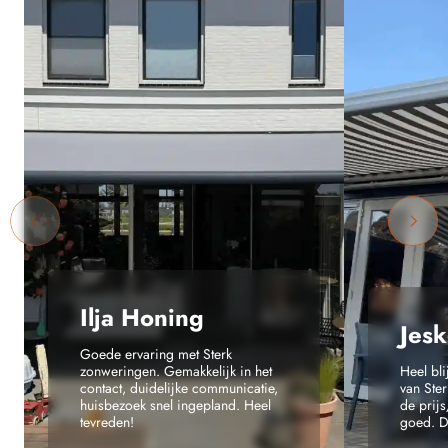
Ilja Honing
Jesk
Goede ervaring met Sterk
zonweringen. Gemakkelijk in het
Heel bl
contact, duidelijke communicatie,
van Ste
huisbezoek snel ingepland. Heel
de prijs
tevreden!
goed. Da