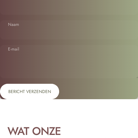
Naam
E-mail
Bericht verzenden
Bericht
BERICHT VERZENDEN
WAT ONZE