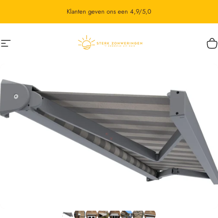
Ga naar inhoud
Klanten geven ons een 4,9/5,0
Site navigatie
STERK Zonweringen
W