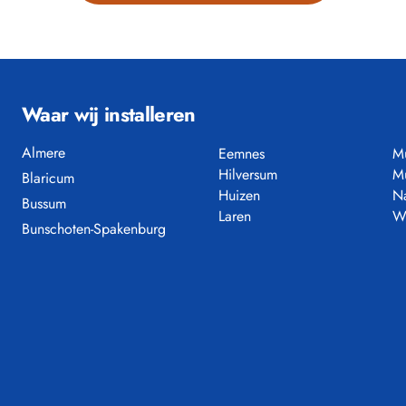
Waar wij installeren
Almere
Eemnes
M
Hilversum
M
Blaricum
Huizen
N
Bussum
Laren
W
Bunschoten-Spakenburg