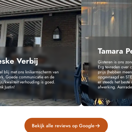
Tamara P
eske Verbij
Gisteren is ons zon
Erg tevreden over 
el blij met ons knikarmscherm van
prijs (hebben meerd
erk. Goede communicatie en de
opgevraagd en ST
js/kwaliteit verhouding is goed.
er steeds het beste 
k Justin!
afwerking. Aanrade
Bekijk alle reviews op Google