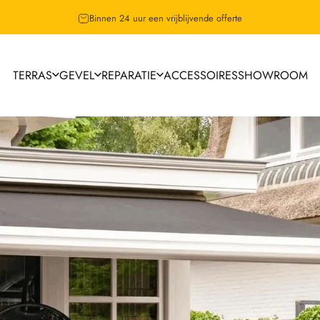
Binnen 24 uur een vrijblijvende offerte
TERRAS
GEVEL
REPARATIE
ACCESSOIRES
SHOWROOM
TERRAS
GEVEL
REPARATIE
ACCESSOIRES
SHOWROOM