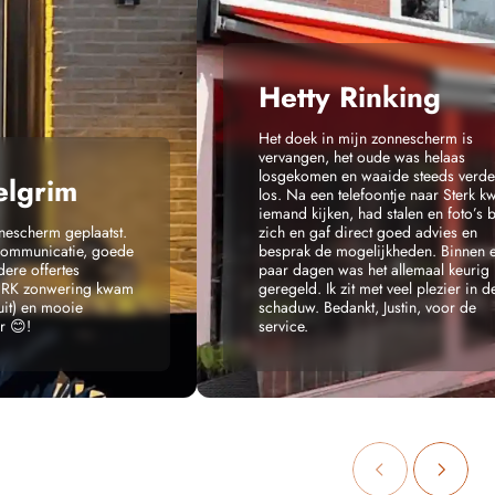
Hetty Rinking
Het doek in mijn zonnescherm is
vervangen, het oude was helaas
losgekomen en waaide steeds verde
elgrim
los. Na een telefoontje naar Sterk 
iemand kijken, had stalen en foto’s b
nescherm geplaatst.
zich en gaf direct goed advies en
communicatie, goede
besprak de mogelijkheden. Binnen 
ere offertes
paar dagen was het allemaal keurig
ERK zonwering kwam
geregeld. Ik zit met veel plezier in d
uit) en mooie
schaduw. Bedankt, Justin, voor de
r 😊!
service.