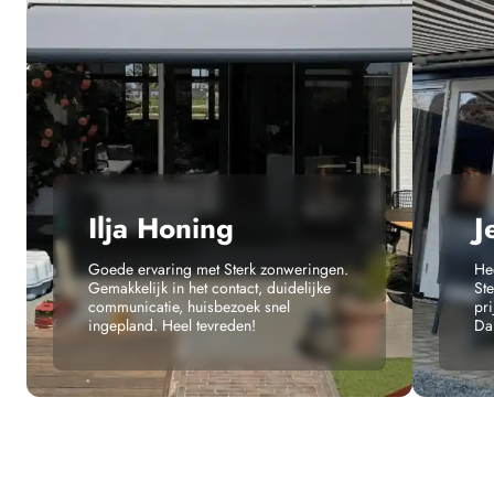
VOOR PLAATSING
Ilja Honing
J
Goede ervaring met Sterk zonweringen.
He
Gemakkelijk in het contact, duidelijke
St
communicatie, huisbezoek snel
pri
ingepland. Heel tevreden!
Dan