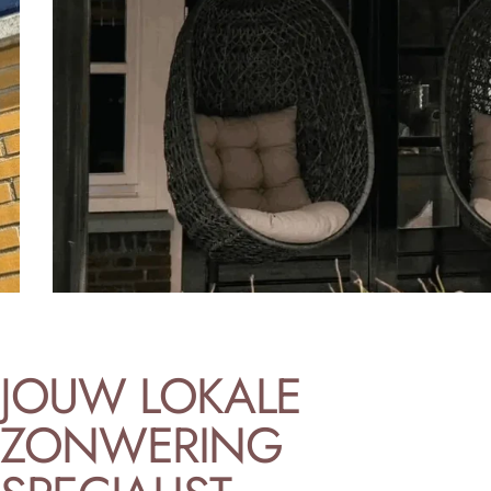
STERK
ZONWERING
JOUW LOKALE
ZONWERING