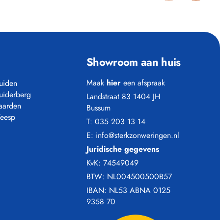
Showroom aan huis
Maak
hier
een afspraak
uiden
uiderberg
Landstraat 83 1404 JH
aarden
Bussum
eesp
T:
035 203 13 14
E:
info@sterkzonweringen.nl
Juridische gegevens
KvK: 74549049
BTW: NL004500500B57
NA PLAATSING
IBAN: NL53 ABNA 0125
9358 70