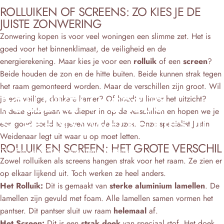
ROLLUIKEN OF SCREENS: ZO KIES JE DE
JUISTE ZONWERING
Zonwering kopen is voor veel woningen een slimme zet. Het is
goed voor het binnenklimaat, de veiligheid en de
energierekening. Maar kies je voor een
rolluik
of een
screen
?
Beide houden de zon en de hitte buiten. Beide kunnen strak tegen
het raam gemonteerd worden. Maar de verschillen zijn groot. Wil
ROLLUIKEN
VERSUS
je een veilige, donkere kamer? Of houdt u liever het uitzicht?
In deze gids gaan we dieper in op de verschillen en hopen we je
SCREENS:
WELKE
KIES
JIJ?
een goed beeld te geven van de keuzes. Onze specialist Justin
Weidenaar legt uit waar u op moet letten.
ROLLUIK EN SCREEN: HET GROTE VERSCHIL
11 February 2024
door
Justin Weidenaar
Zowel rolluiken als screens hangen strak voor het raam. Ze zien er
op elkaar lijkend uit. Toch werken ze heel anders.
Het Rolluik:
Dit is gemaakt van
sterke aluminium lamellen
. De
lamellen zijn gevuld met foam. Alle lamellen samen vormen het
pantser. Dit pantser sluit uw raam
helemaal
af.
Het Screen:
Dit is een
strak doek
van speciaal stof. Het doek