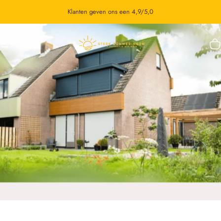
Ga naar inhoud
Klanten geven ons een 4,9/5,0
Site navigatie
STERK Zonweringen
W