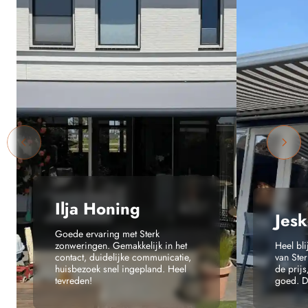
Ilja Honing
Jesk
Goede ervaring met Sterk
zonweringen. Gemakkelijk in het
Heel bl
contact, duidelijke communicatie,
van Ste
huisbezoek snel ingepland. Heel
de prijs
tevreden!
goed. Da