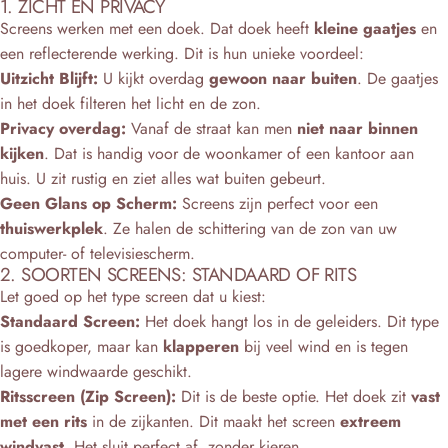
Ÿ
1. ZICHT EN PRIVACY
Screens werken met een doek. Dat doek heeft
kleine gaatjes
en
een reflecterende werking. Dit is hun unieke voordeel:
Uitzicht Blijft:
U kijkt overdag
gewoon naar buiten
. De gaatjes
in het doek filteren het licht en de zon.
Privacy overdag:
Vanaf de straat kan men
niet naar binnen
kijken
. Dat is handig voor de woonkamer of een kantoor aan
huis. U zit rustig en ziet alles wat buiten gebeurt.
Geen Glans op Scherm:
Screens zijn perfect voor een
thuiswerkplek
. Ze halen de schittering van de zon van uw
computer- of televisiescherm.
2. SOORTEN SCREENS: STANDAARD OF RITS
Let goed op het type screen dat u kiest:
Standaard Screen:
Het doek hangt los in de geleiders. Dit type
is goedkoper, maar kan
klapperen
bij veel wind en is tegen
lagere windwaarde geschikt.
Ritsscreen (Zip Screen):
Dit is de beste optie. Het doek zit
vast
met een rits
in de zijkanten. Dit maakt het screen
extreem
windvast
. Het sluit perfect af, zonder kieren.