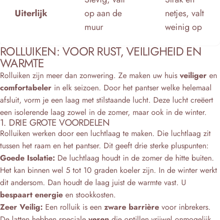
Uiterlijk
op aan de
netjes, valt
muur
weinig op
ROLLUIKEN: VOOR RUST, VEILIGHEID EN
WARMTE
Rolluiken zijn meer dan zonwering. Ze maken uw huis
veiliger
en
comfortabeler
in elk seizoen. Door het pantser welke helemaal
afsluit, vorm je een laag met stilstaande lucht. Deze lucht creëert
een isolerende laag zowel in de zomer, maar ook in de winter.
1. DRIE GROTE VOORDELEN
Rolluiken werken door een luchtlaag te maken. Die luchtlaag zit
tussen het raam en het pantser. Dit geeft drie sterke pluspunten:
Goede Isolatie:
De luchtlaag houdt in de zomer de hitte buiten.
Het kan binnen wel 5 tot 10 graden koeler zijn. In de winter werkt
dit andersom. Dan houdt de laag juist de warmte vast. U
bespaart energie
en stookkosten.
Zeer Veilig:
Een rolluik is een
zware barrière
voor inbrekers.
De latten hebben speciale
veren
die optillen vrijwel onmogelijk