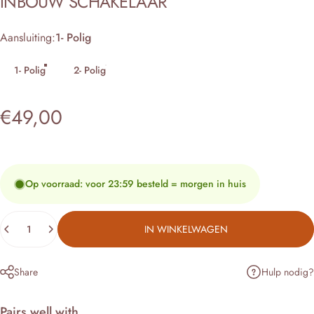
INBOUW
SCHAKELAAR
Aansluiting
Aansluiting:
1- Polig
1- Polig
2- Polig
€49,00
Op voorraad: voor 23:59 besteld = morgen in huis
Hoeveelheid
IN WINKELWAGEN
Hulp nodig?
Share
Pairs well with