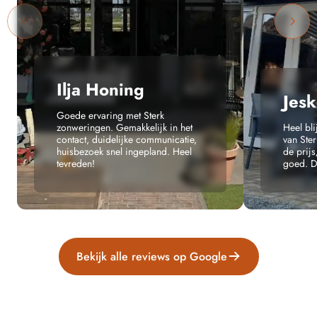
Ilja Honing
Jesk
Goede ervaring met Sterk
zonweringen. Gemakkelijk in het
Heel bl
contact, duidelijke communicatie,
van Ste
huisbezoek snel ingepland. Heel
de prijs
tevreden!
goed. Da
Bekijk alle reviews op Google