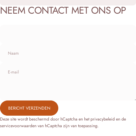
NEEM
CONTACT
MET
ONS
OP
Naam
E-mail
Bericht verzenden
BERICHT VERZENDEN
Bericht
Deze site wordt beschermd door hCaptcha en het
privacybeleid
en de
servicevoorwaarden
van hCaptcha zijn van toepassing.