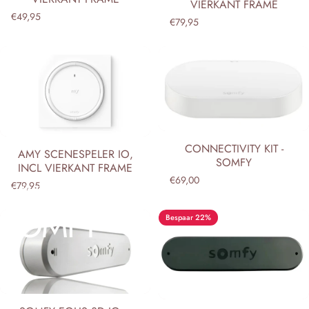
VIERKANT FRAME
€49,95
€79,95
CONNECTIVITY KIT -
AMY SCENESPELER IO,
SOMFY
INCL VIERKANT FRAME
€69,00
€79,95
Collecties
Somfy
SOMFY
Bespaar 22%