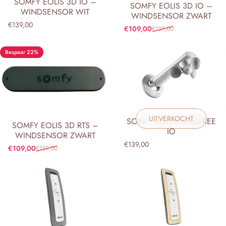
SOMFY EOLIS 3D IO –
SOMFY EOLIS 3D IO –
WINDSENSOR WIT
WINDSENSOR ZWART
€139,00
€109,00
€139,00
Verkoopprijs
Normale prijs
Bespaar 22%
UITVERKOCHT
SOMFY EOLIS WIREFREE
SOMFY EOLIS 3D RTS –
IO
WINDSENSOR ZWART
€139,00
€109,00
€139,00
Verkoopprijs
Normale prijs